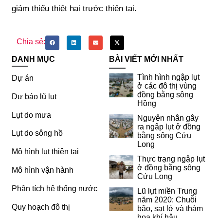
giảm thiểu thiệt hại trước thiên tai.
Chia sẻ:
DANH MỤC
BÀI VIẾT MỚI NHẤT
Tình hình ngập lụt
Dự án
ở các đô thị vùng
đồng bằng sông
Dự báo lũ lụt
Hồng
Lụt do mưa
Nguyên nhân gây
ra ngập lụt ở đồng
Lụt do sông hồ
bằng sông Cửu
Long
Mô hình lụt thiên tai
Thực trạng ngập lụt
ở đồng bằng sông
Mô hình vận hành
Cửu Long
Phân tích hệ thống nước
Lũ lụt miền Trung
năm 2020: Chuỗi
Quy hoạch đô thị
bão, sạt lở và thảm
họa khí hậu