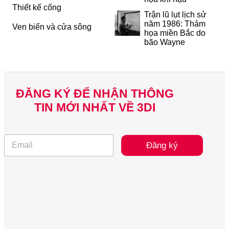
Thiết kế cống
Trận lũ lụt lịch sử
năm 1986: Thảm
Ven biển và cửa sông
họa miền Bắc do
bão Wayne
ĐĂNG KÝ ĐỂ NHẬN THÔNG
TIN MỚI NHẤT VỀ 3DI
E
Đăng ký
m
a
i
l
*