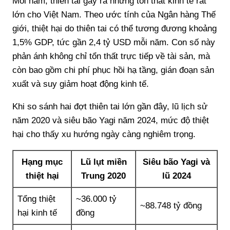
Mỗi năm, thiên tai gây ra những tổn thất kinh tế rất
lớn cho Việt Nam. Theo ước tính của Ngân hàng Thế
giới, thiệt hại do thiên tai có thể tương đương khoảng
1,5% GDP, tức gần 2,4 tỷ USD mỗi năm. Con số này
phản ánh không chỉ tổn thất trực tiếp về tài sản, mà
còn bao gồm chi phí phục hồi hạ tầng, gián đoạn sản
xuất và suy giảm hoạt động kinh tế.
Khi so sánh hai đợt thiên tai lớn gần đây, lũ lịch sử
năm 2020 và siêu bão Yagi năm 2024, mức độ thiệt
hại cho thấy xu hướng ngày càng nghiêm trọng.
Hạng mục
Lũ lụt miền
Siêu bão Yagi và
thiệt hại
Trung 2020
lũ 2024
Tổng thiệt
~36.000 tỷ
~88.748 tỷ đồng
hại kinh tế
đồng