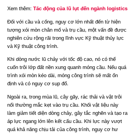
Xem thêm:
Tác động của lũ lụt đến ngành logistics
Đối với cầu và cống, nguy cơ lớn nhất đến từ hiện
tượng xói mòn chân mố và trụ cầu, một vấn đề được
nghiên cứu rộng rãi trong lĩnh vực Kỹ thuật thủy lực
và Kỹ thuật công trình.
Khi dòng nước lũ chảy với tốc độ cao, nó có thể
cuốn trôi lớp đất nền xung quanh móng cầu. Nếu quá
trình xói mòn kéo dài, móng công trình sẽ mất ổn
định và có nguy cơ sụp đổ.
Ngoài ra, trong mùa lũ, cây gãy, rác thải và vật trôi
nổi thường mắc kẹt vào trụ cầu. Khối vật liệu này
làm giảm tiết diện dòng chảy, gây tắc nghẽn và tạo ra
áp lực ngang lớn lên kết cấu cầu. Khi lực này vượt
quá khả năng chịu tải của công trình, nguy cơ hư