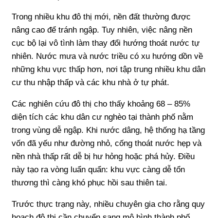
Trong nhiều khu đô thị mới, nền đất thường được
nâng cao để tránh ngập. Tuy nhiên, việc nâng nền
cục bộ lại vô tình làm thay đổi hướng thoát nước tự
nhiên. Nước mưa và nước triều có xu hướng dồn về
những khu vực thấp hơn, nơi tập trung nhiều khu dân
cư thu nhập thấp và các khu nhà ở tự phát.
Các nghiên cứu đô thị cho thấy khoảng 68 – 85%
diện tích các khu dân cư nghèo tại thành phố nằm
trong vùng dễ ngập. Khi nước dâng, hệ thống hạ tầng
vốn đã yếu như đường nhỏ, cống thoát nước hẹp và
nền nhà thấp rất dễ bị hư hỏng hoặc phá hủy. Điều
này tạo ra vòng luẩn quẩn: khu vực càng dễ tổn
thương thì càng khó phục hồi sau thiên tai.
Trước thực trạng này, nhiều chuyên gia cho rằng quy
hoạch đô thị cần chuyển sang mô hình thành phố