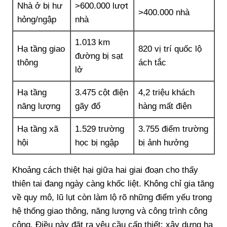
Nhà ở bị hư
>600.000 lượt
>400.000 nhà
hỏng/ngập
nhà
1.013 km
Hạ tầng giao
820 vị trí quốc lộ
đường bị sạt
thông
ách tắc
lở
Hạ tầng
3.475 cột điện
4,2 triệu khách
năng lượng
gãy đổ
hàng mất điện
Hạ tầng xã
1.529 trường
3.755 điểm trường
hội
học bị ngập
bị ảnh hưởng
Khoảng cách thiệt hại giữa hai giai đoạn cho thấy
thiên tai đang ngày càng khốc liệt. Không chỉ gia tăng
về quy mô, lũ lụt còn làm lộ rõ những điểm yếu trong
hệ thống giao thông, năng lượng và công trình công
cộng. Điều này đặt ra yêu cầu cấp thiết: xây dựng hạ