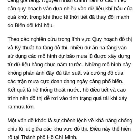
càng gia tăng. Nguyên nhân chính nằm ở cách tiếp
cận quy hoạch vẫn dựa nhiều vào dữ liệu khí hậu của
quá khứ, trong khi thực tế thời tiết đã thay đổi mạnh
do Biến đổi khí hậu.
Theo các nghiên cứu trong lĩnh vực Quy hoạch đô thị
và Kỹ thuật hạ tầng đô thị, nhiều dự án hạ tầng vẫn
sử dụng các mô hình dự báo mưa lũ được xây dựng
từ dữ liệu hàng chục năm trước. Những mô hình này
không phản ánh đầy đủ tần suất và cường độ của
các trận mưa cực đoan đang ngày càng phổ biến.
Kết quả là hệ thống thoát nước, hồ điều tiết và cao
trình nền đô thị dễ rơi vào tình trạng quá tải khi xảy
ra mưa lớn.
Một vấn đề khác là sự chênh lệch về khả năng chống
chịu lũ lụt giữa các khu vực đô thị. Điều này thể hiện
rõ tại Thành phố Hồ Chí Minh.